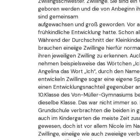
Zwillingsschwester. Zwillinge. Sie sind e
geboren werden und die von Anbeginn ihre
sind gemeinsam
aufgewachsen und groß geworden. Vor al
frühkindliche Entwicklung hatte. Schon al
Während der Durchschnitt der Kleinkinder
brauchen eineiige Zwillinge hierfür norma
ihren jeweiligen Zwilling zu erkennen. Au
nehmen beispielsweise das Wörtchen „Ich“
Angelina das Wort „Ich“, durch den Namen
entwickeln Zwillinge sogar eine eigene S
einen Entwicklungsnachteil gegenüber ande
10.Klasse des Von-Müller-Gymnasiums bes
dieselbe Klasse. Das war nicht immer so. 
Grundschule verbrachten die beiden in ge
auch im Kindergarten die meiste Zeit z
gewesen, doch ist vor allem Nicole im Nac
Zwillinge, eineiige wie auch zweieiige ve