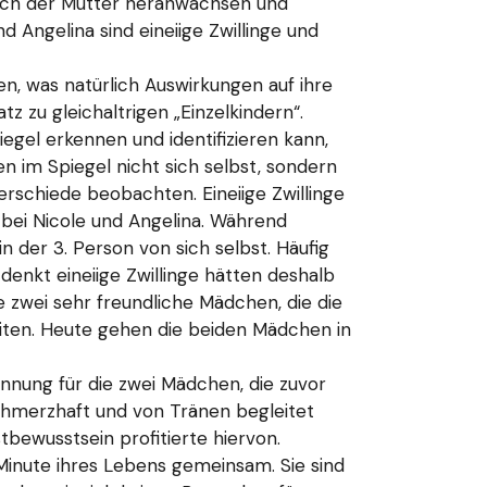
 Bauch der Mutter heranwachsen und
 Angelina sind eineiige Zwillinge und
, was natürlich Auswirkungen auf ihre
z zu gleichaltrigen „Einzelkindern“.
egel erkennen und identifizieren kann,
en im Spiegel nicht sich selbst, sondern
terschiede beobachten. Eineiige Zwillinge
h bei Nicole und Angelina. Während
 der 3. Person von sich selbst. Häufig
denkt eineiige Zwillinge hätten deshalb
e zwei sehr freundliche Mädchen, die die
iten. Heute gehen die beiden Mädchen in
nnung für die zwei Mädchen, die zuvor
chmerzhaft und von Tränen begleitet
tbewusstsein profitierte hiervon.
e Minute ihres Lebens gemeinsam. Sie sind