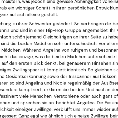
eistern, was jedoch eine gewisse Abhängigkeit voneinan
ls ein wichtiger Schritt in ihrer persönlichen Entwicklu
z auf sich alleine gestellt.
ehung zu ihrer Schwester geändert. So verbringen die be
Tennis und sind in einer Hip-Hop Gruppe angemeldet. Ihr
i einfach schön jemand Gleichaltrigen an ihrer Seite zu 
ind die beiden Mädchen sehr unterschiedlich. Vor allem 
en Mädchen. Während Angelina von ruhigem und besonnenem
icht das einzige, was die beiden Mädchen unterscheidet.
n auf den ersten Blick denkt, bei genauerem Hinsehen sin
iges Zwillingspaar ist komplett identisch. So gleichen s
sche Gesichtserkennung sowie der Irisscanner austrickse
rer, so sind Angelina und Nicole regelmäßig der Auslöser
sonders kompliziert, erklären die beiden. Und auch in der
fasziniert viele Menschen. Verstohlene oder auch ganz o
n und sprechen sie an, berichtet Angelina. Die Faszinati
chkeit eineiiger Zwillinge, verblüfft uns immer wieder au
ergessen: Ganz egal wie ähnlich sich eineiige Zwillinge b