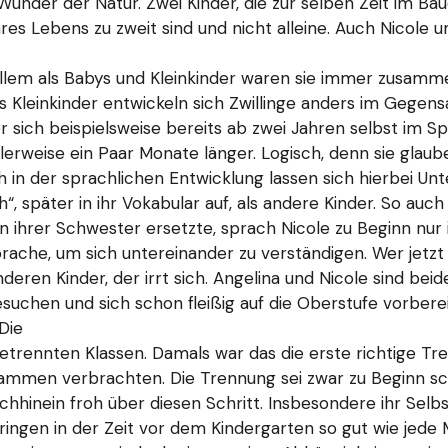
in Wunder der Natur. Zwei Kinder, die zur selben Zeit im
s Lebens zu zweit sind und nicht alleine. Auch Nicole und
lem als Babys und Kleinkinder waren sie immer zusammen
s Kleinkinder entwickeln sich Zwillinge anders im Gegensat
 sich beispielsweise bereits ab zwei Jahren selbst im Spi
lerweise ein Paar Monate länger. Logisch, denn sie glaub
ch in der sprachlichen Entwicklung lassen sich hierbei Un
, später in ihr Vokabular auf, als andere Kinder. So auc
 ihrer Schwester ersetzte, sprach Nicole zu Beginn nur in
prache, um sich untereinander zu verständigen. Wer jetzt 
ren Kinder, der irrt sich. Angelina und Nicole sind beid
uchen und sich schon fleißig auf die Oberstufe vorbere
Die
trennten Klassen. Damals war das die erste richtige Tre
usammen verbrachten. Die Trennung sei zwar zu Beginn s
hhinein froh über diesen Schritt. Insbesondere ihr Selbs
rbringen in der Zeit vor dem Kindergarten so gut wie jed