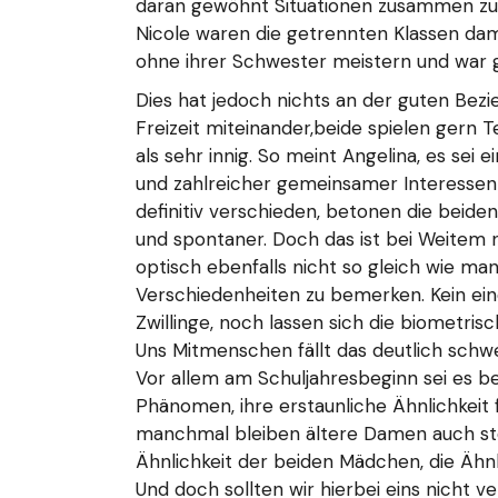
daran gewöhnt Situationen zusammen zu m
Nicole waren die getrennten Klassen dama
ohne ihrer Schwester meistern und war gan
Dies hat jedoch nichts an der guten Bezi
Freizeit miteinander,beide spielen gern 
als sehr innig. So meint Angelina, es se
und zahlreicher gemeinsamer Interessen s
definitiv verschieden, betonen die beid
und spontaner. Doch das ist bei Weitem n
optisch ebenfalls nicht so gleich wie ma
Verschiedenheiten zu bemerken. Kein einei
Zwillinge, noch lassen sich die biometri
Uns Mitmenschen fällt das deutlich schwe
Vor allem am Schuljahresbeginn sei es be
Phänomen, ihre erstaunliche Ähnlichkeit 
manchmal bleiben ältere Damen auch stehe
Ähnlichkeit der beiden Mädchen, die Ähnli
Und doch sollten wir hierbei eins nicht v